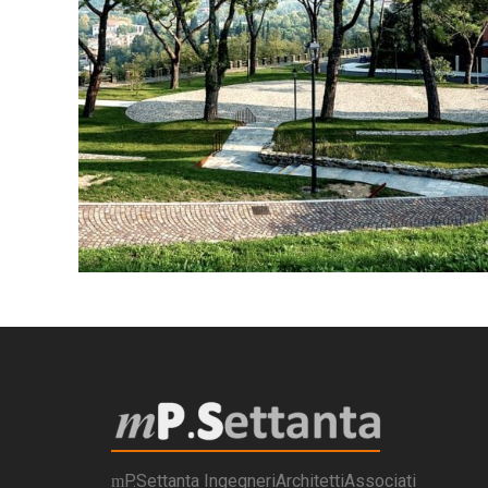
P.Settanta IngegneriArchitettiAssociati
m